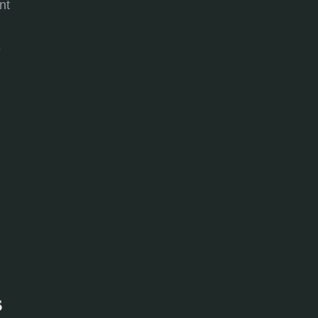
nt
e
s