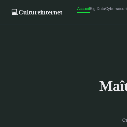
Accueil
Big Data
Cybersécuri
Cultureinternet
💻
Maît
Cu