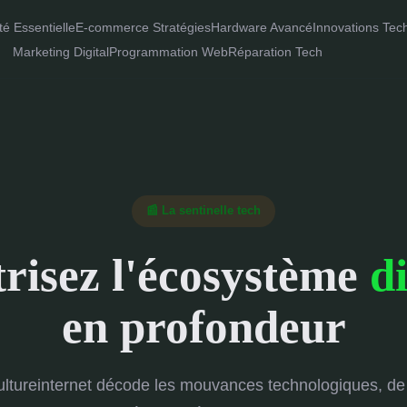
té Essentielle
E-commerce Stratégies
Hardware Avancé
Innovations Tec
Marketing Digital
Programmation Web
Réparation Tech
📰 La sentinelle tech
risez l'écosystème
di
en profondeur
ltureinternet décode les mouvances technologiques, de