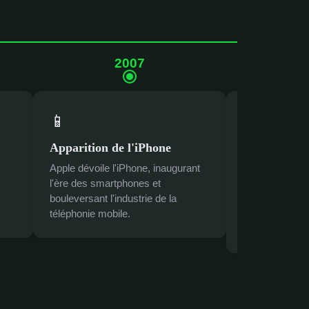
2007
📱
📈
Apparition de l'iPhone
Emergence 
Apple dévoile l'iPhone, inaugurant
Hadoop, un f
l'ère des smartphones et
source pour l'
bouleversant l'industrie de la
massives, con
téléphonie mobile.
généralisée, st
avancées du B