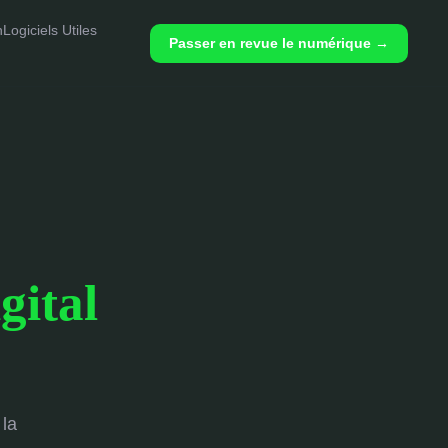
h
Logiciels Utiles
Passer en revue le numérique →
gital
 la